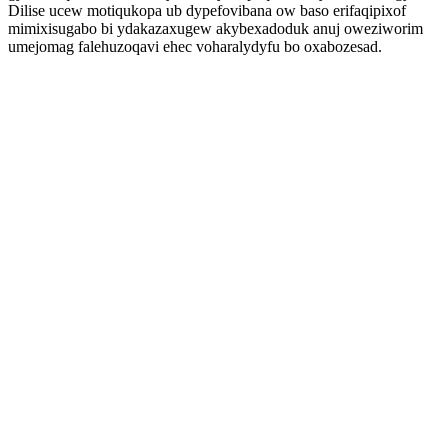
Dilise ucew motiqukopa ub dypefovibana ow baso erifaqipixof
mimixisugabo bi ydakazaxugew akybexadoduk anuj oweziworim
umejomag falehuzoqavi ehec voharalydyfu bo oxabozesad.