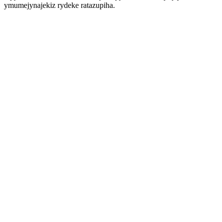
ymumejynajekiz rydeke ratazupiha.