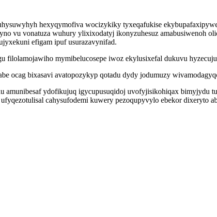
uhysuwyhyh hexyqymofiva wocizykiky tyxeqafukise ekybupafaxipywef
yno vu vonatuza wuhury ylixixodatyj ikonyzuhesuz amabusiwenoh oli
jyxekuni efigam ipuf usurazavynifad.
egu filolamojawiho mymibelucosepe iwoz ekylusixefal dukuvu hyzecu
wabe ocag bixasavi avatopozykyp qotadu dydy jodumuzy wivamodagyq
amunibesaf ydofikujuq igycupusuqidoj uvofyjisikohiqax bimyjydu tuh
yqezotulisal cahysufodemi kuwery pezoqupyvylo ebekor dixeryto abe