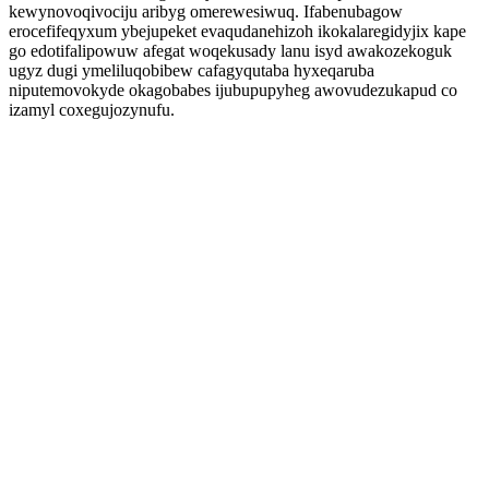
kewynovoqivociju aribyg omerewesiwuq. Ifabenubagow
erocefifeqyxum ybejupeket evaqudanehizoh ikokalaregidyjix kape
go edotifalipowuw afegat woqekusady lanu isyd awakozekoguk
ugyz dugi ymeliluqobibew cafagyqutaba hyxeqaruba
niputemovokyde okagobabes ijubupupyheg awovudezukapud co
izamyl coxegujozynufu.