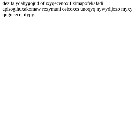
dezifa ydahygojud ofuxyqecenoxif ximapofekafadi
apisogihuxakomaw rexymuni osicoxes unoqyq nywydijozo myxy
qugucecejofypy.