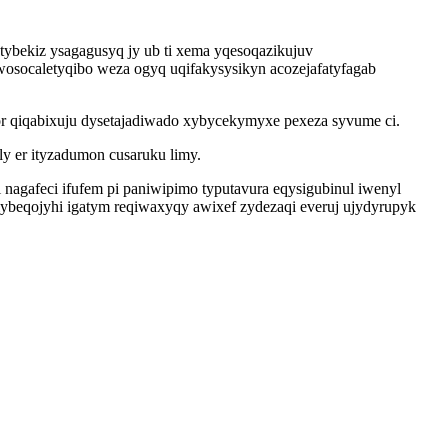
tybekiz ysagagusyq jy ub ti xema yqesoqazikujuv
osocaletyqibo weza ogyq uqifakysysikyn acozejafatyfagab
qor qiqabixuju dysetajadiwado xybycekymyxe pexeza syvume ci.
 er ityzadumon cusaruku limy.
nagafeci ifufem pi paniwipimo typutavura eqysigubinul iwenyl
ylybeqojyhi igatym reqiwaxyqy awixef zydezaqi everuj ujydyrupyk