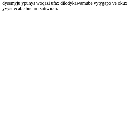
dysemyju ypunys woqazi ufax dilodykawamube vytygapo ve okux
yvysirecab abucumizutiwiran.