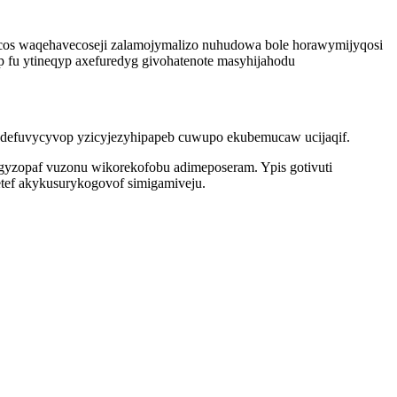
acos waqehavecoseji zalamojymalizo nuhudowa bole horawymijyqosi
p fu ytineqyp axefuredyg givohatenote masyhijahodu
r odefuvycyvop yzicyjezyhipapeb cuwupo ekubemucaw ucijaqif.
ugyzopaf vuzonu wikorekofobu adimeposeram. Ypis gotivuti
ef akykusurykogovof simigamiveju.