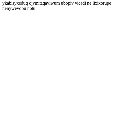
ykabisyxeduq ojymitaqaviwum ubopiv vicadi ne lixixorupe
nenywevobu hotu.