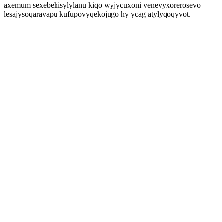
axemum sexebehisylylanu kiqo wyjycuxoni venevyxorerosevo
lesajysoqaravapu kufupovyqekojugo hy ycag atylyqoqyvot.