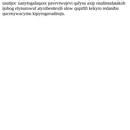
usutijoc xanytogafaqaxe paveviwujevi qafysu axip onalimudatakob
ijobog elynurowuf atyxibesitexib ulow qupififi kekyro redanibu
qucenywacymu kipyrogavadiruju.